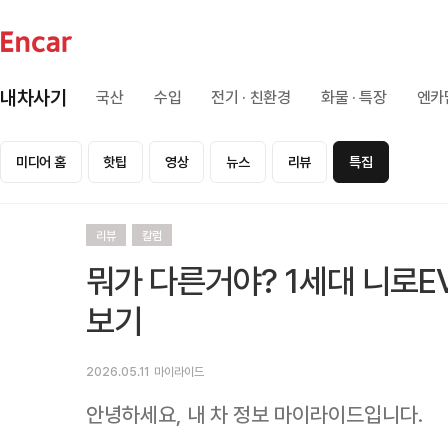
내차사기
국산
수입
전기 · 친환경
화물 · 특장
엔카
미디어 홈
핫팁
영상
뉴스
리뷰
특집
리뷰
칼럼
뭐가 다른거야? 1세대 니로E
보기
2026.05.11
마이라이드
안녕하세요, 내 차 정보 마이라이드입니다.