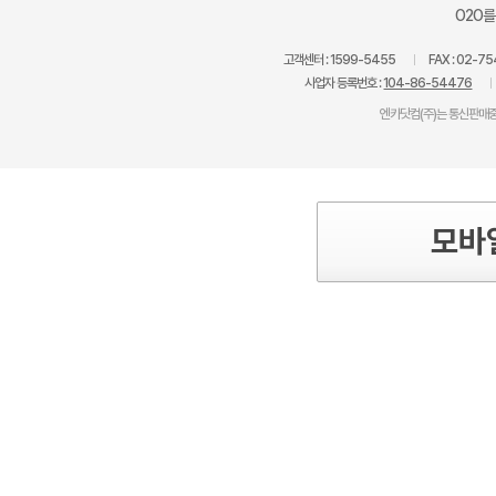
O2O를
고객센터 :
1599-5455
FAX :
02-75
사업자 등록번호 :
104-86-54476
엔카닷컴(주)는 통신판매중
모바