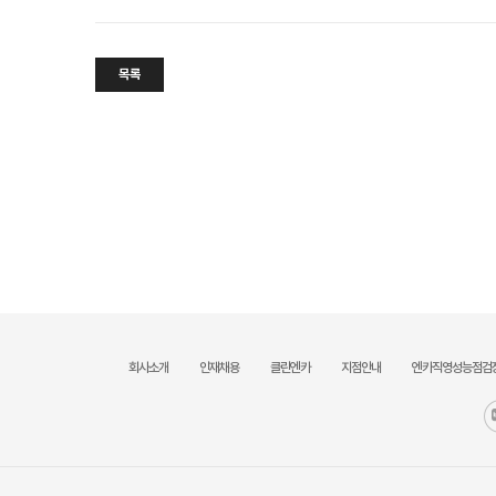
목록
회사소개
인재채용
클린엔카
지점안내
엔카직영성능점검