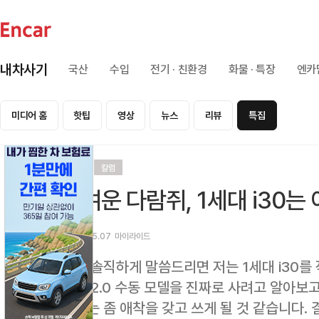
내차사기
국산
수입
전기 · 친환경
화물 · 특장
엔카
미디어 홈
핫팁
영상
뉴스
리뷰
특집
리뷰
칼럼
귀여운 다람쥐, 1세대 i30는
2026.05.07
마이라이드
먼저 솔직하게 말씀드리면 저는 1세대 i30를
한때 2.0 수동 모델을 진짜로 사려고 알아보고
보다는 좀 애착을 갖고 쓰게 될 것 같습니다.