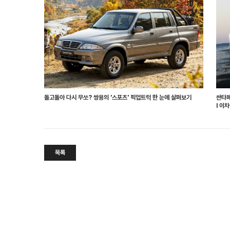
돌고돌아 다시 무쏘? 쌍용의 '스포츠' 픽업트럭 한 눈에 살펴보기
싼타페
l 이
목록