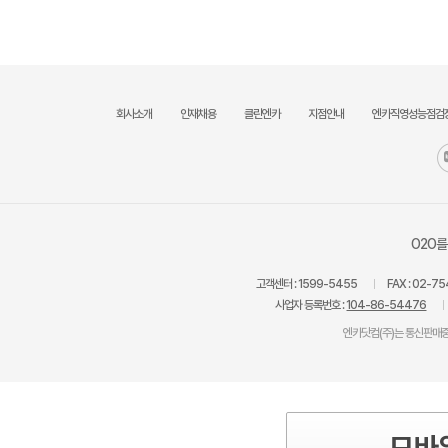
회사소개
인재채용
클린엔카
지점안내
엔카직영성능점검
O2O를
고객센터 :
1599-5455
FAX :
02-75
사업자 등록번호 :
104-86-54476
엔카닷컴(주)는 통신판매중