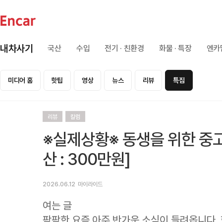
내차사기
국산
수입
전기 · 친환경
화물 · 특장
엔카
미디어 홈
핫팁
영상
뉴스
리뷰
특집
리뷰
칼럼
※실제상황※ 동생을 위한 중고
산 : 300만원]
2026.06.12
마이라이드
여는 글
팍팍한 요즘 아주 반가운 소식이 들려옵니다. 