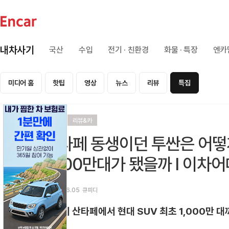
내차사기
국산
수입
전기 · 친환경
화물 · 특장
엔카
미디어 홈
핫팁
영상
뉴스
리뷰
특집
리뷰
리뷰&카
싼타페 동생이던 투싼은 어떻게
1000만대가 됐을까 l 이차어
2026.06.05
큐피디
베이비 산타페에서 현대 SUV 최초 1,000만 대