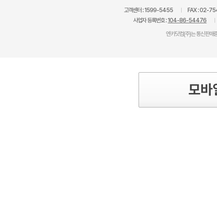
고객센터 :
1599-5455
FAX :
02-75
사업자 등록번호 :
104-86-54476
엔카닷컴(주)는 통신판매중
모바