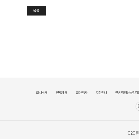
목록
회사소개
인재채용
클린엔카
지점안내
엔카직영성능점검
O2O를