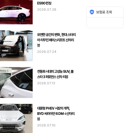
ES90 런칭
2026.07.28
유연한 공간의 변화 , 현대 스타리
아 리무진 페이스리프트 신차리
뷰
2026.07.24
전동화 시대의 고성능 SUV, 폴
스타 3 퍼포먼스 신차 리뷰
2026.07.13
대중형 PHEV 시장의 개척,
BYD 씨라이언 6 DM-i 신차리
뷰
2026.07.10