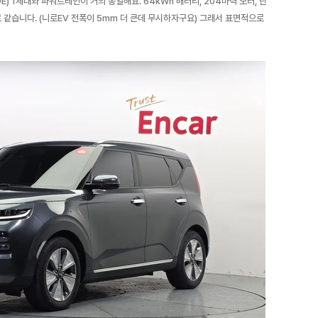
(DE) 1세대와 파워트레인이 거의 동일해요. 64kWh 배터리, 204마력 모터, 단
m로 같습니다. (니로EV 전폭이 5mm 더 큰데 무시하자구요) 그래서 표면적으로