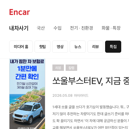
내차사기
국산
수입
전기 · 친환경
화물 · 특장
미디어 홈
핫팁
영상
뉴스
리뷰
특집
리뷰
칼럼
쏘울부스터EV, 지금 
2026.05.08
마이라이드
1세대 쏘울 글을 쓰다가 호기심이 발동했습니다. 뭐..
저기 많이 추천하는 차량이기도 한데 글쓰기 준비를 하
도 확 끌리기도 하면서 '이 차에 대해 궁금하신 분들이 
교를 해보면서 쏘울부스터EV가 어떤 장단점이 있는지 