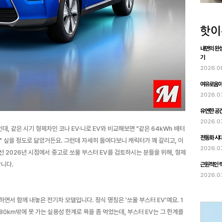
내면의 완성
기
2026.0
여유로움이 
2026.0
유연한 공간
2026.0
데, 같은 시기 형제차인 코나 EV·니로 EV와 비교해보면 "같은 64kWh 배터
전동화 시대
?" 싶을 정도로 닮았거든요. 그런데 자세히 들여다보니 캐릭터가 꽤 갈리고, 이
2026.0
 2026년 시점에서 중고로 쏘울 부스터 EV를 검토하시는 분들을 위해, 형제
니다.
근원적인 럭
2026.0
시하면서 함께 내놓은 전기차 모델입니다. 정식 명칭은 '쏘울 부스터 EV'예요. 1
~180km밖에 못 가는 실용성 한계로 욕을 좀 먹었는데, 부스터 EV는 그 한계를