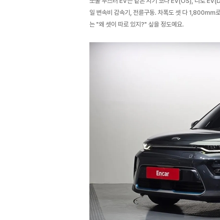
쏘울 부스터 EV는 같은 시기 코나 EV(OS), 니로 EV
일 변속비 감속기, 전륜구동. 차폭도 셋 다 1,800m
는 "왜 셋이 따로 있지?" 싶을 정도예요.