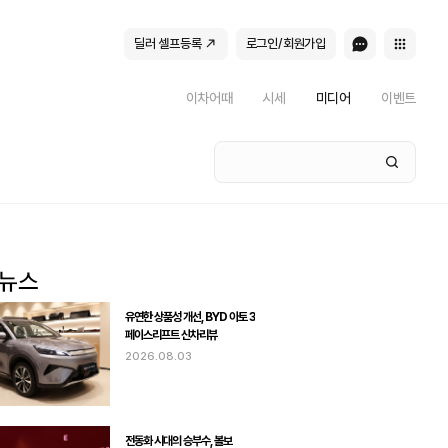
딜러 셀프등록
로그인/회원가입
이차어때
시세
미디어
이벤트
유연한 상품성 개선, BYD 아토 3
페이스리프트 신차리뷰
2026.08.03
전동화 시대의 승부수, 볼보