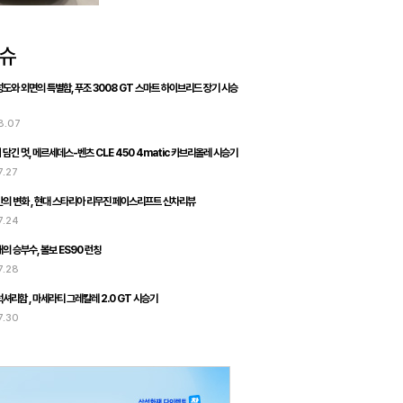
도와 외면의 특별함, 푸조 3008 GT 스마트 하이브리드 장기 시승
8.07
담긴 멋, 메르세데스-벤츠 CLE 450 4matic 카브리올레 시승기
7.27
의 변화 , 현대 스타리아 리무진 페이스리프트 신차리뷰
7.24
의 승부수, 볼보 ES90 런칭
7.28
셔리함 , 마세라티 그레칼레 2.0 GT 시승기
7.30