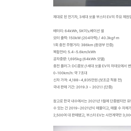
제대로 된 전기차, 3세대 쏘울 부스터 EV의 주요 제원
배터리: 64kWh, SK이노베이션 셀
모터 출력: 150kW (204마력) / 40.3kgf·m
1회 충전 주행거리: 386km (환경부 인증)
복합전비: 5.4~5.6km/kWh
공차중량: 1,695kg (64kWh 모델)
충전 플러그: DC콤보 (1세대 쏘울 EV의 차데모에서 
0-100km/h: 약 7초대
신차 가격: 4,188~4,835만원 (보조금 적용 전)
국내 판매 기간: 2019.3 ~ 2021.1 (단종)
참고로 한국 내수에서는 2021년 1월에 단종됐지만 유럽
수 있는 건 2019~2021년식 매물이고, 매물 수 자체가
2,500여 대 판매됐고, 부스터 EV는 사전계약만 3,0