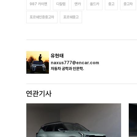
987 카이맨
디칼럼
엔카
올드카
중고
중고차
포르쉐인증중고차
포르쉐중고
유현태
naxus777@encar.com
자동차 공학과 인문학.