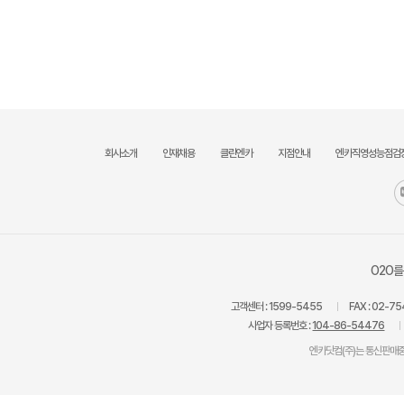
회사소개
인재채용
클린엔카
지점안내
엔카직영성능점검
O2O를
고객센터 :
1599-5455
FAX :
02-75
사업자 등록번호 :
104-86-54476
엔카닷컴(주)는 통신판매중