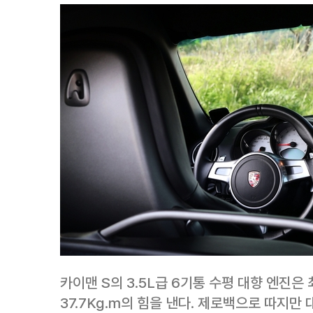
카이맨 S의 3.5L급 6기통 수평 대향 엔진은
37.7Kg.m의 힘을 낸다. 제로백으로 따지만