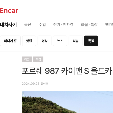
내차사기
국산
수입
전기 · 친환경
화물 · 특장
엔카
미디어 홈
핫팁
영상
뉴스
리뷰
특집
리뷰
특집
포르쉐 987 카이맨 S 올드카
2024.09.23
유현태