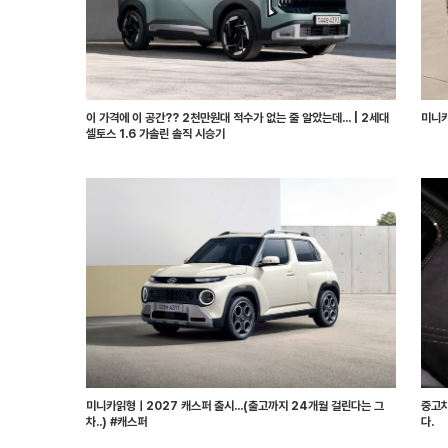
이 가격에 이 공간?? 2천만원대 적수가 없는 줄 알았는데... | 2세대
미니카
셀토스 1.6 가솔린 솔직 시승기
미니카읽형ㅣ2027 캐스퍼 출시...(출고까지 24개월 걸린다는 그
중고차
차..) #캐스퍼
다.