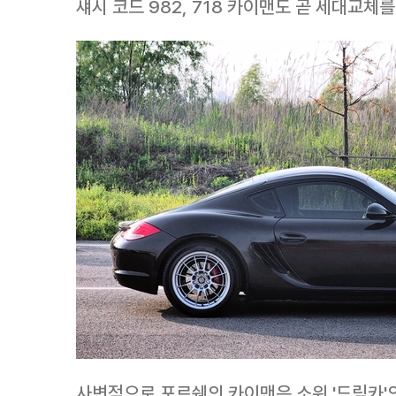
섀시 코드 982, 718 카이맨도 곧 세대교체
사변적으로 포르쉐의 카이맨은 소위 '드림카'의