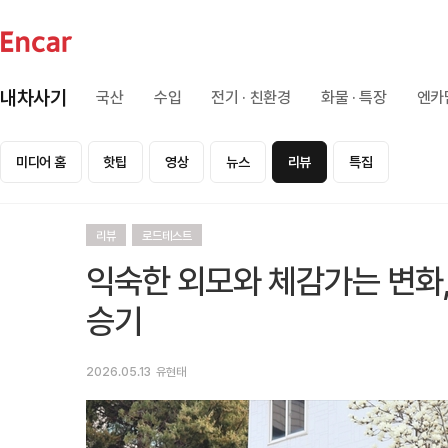
내차사기
국산
수입
전기 · 친환경
화물 · 특장
엔카
미디어 홈
핫팁
영상
뉴스
리뷰
특집
리뷰
로드테스트
익숙한 외모와 체감가는 변화, 
승기
2026.05.13
유현태