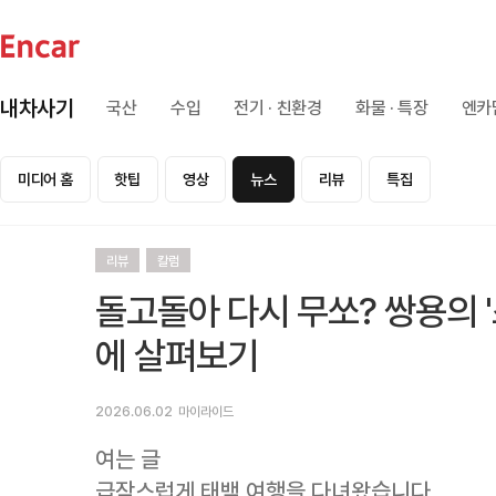
내차사기
국산
수입
전기 · 친환경
화물 · 특장
엔카
미디어 홈
핫팁
영상
뉴스
리뷰
특집
리뷰
칼럼
돌고돌아 다시 무쏘? 쌍용의 '
에 살펴보기
2026.06.02
마이라이드
여는 글
급작스럽게 태백 여행을 다녀왔습니다.