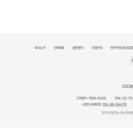
회사소개
인재채용
클린엔카
지점안내
엔카직영성능점검
O2O를
고객센터 :
1599-5455
FAX :
02-75
사업자 등록번호 :
104-86-54476
엔카닷컴(주)는 통신판매중