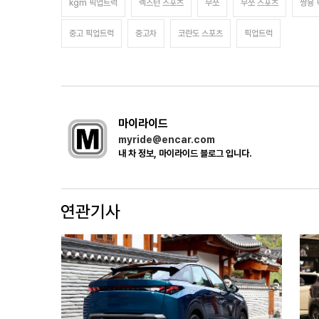
kgm 픽업트럭
렉스턴 스포츠
무쏘
무쏘 스포츠
쌍용 
중고 픽업트럭
중고차
코란도 스포츠
픽업트럭
마이라이드
myride@encar.com
내 차 정보, 마이라이드 블로그 입니다.