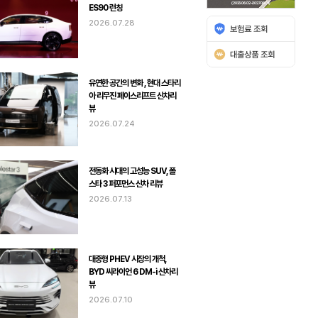
ES90 런칭
2026.07.28
유연한 공간의 변화 , 현대 스타리
아 리무진 페이스리프트 신차리
뷰
2026.07.24
전동화 시대의 고성능 SUV, 폴
스타 3 퍼포먼스 신차 리뷰
2026.07.13
대중형 PHEV 시장의 개척,
BYD 씨라이언 6 DM-i 신차리
뷰
2026.07.10