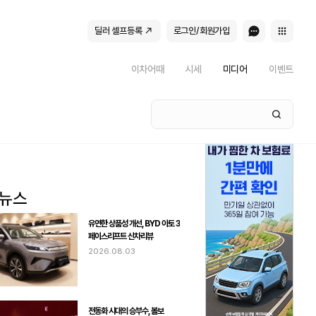
딜러 셀프등록
로그인/회원가입
이차어때
시세
미디어
이벤트
유연한 상품성 개선, BYD 아토 3
페이스리프트 신차리뷰
2026.08.03
전동화 시대의 승부수, 볼보