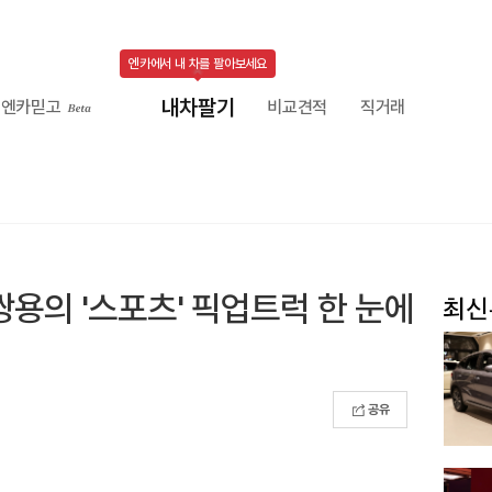
엔카에서 내 차를 팔아보세요
내차팔기
엔카믿고
비교견적
직거래
쌍용의 '스포츠' 픽업트럭 한 눈에
공유