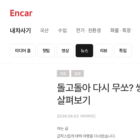
내차사기
국산
수입
전기 · 친환경
화물 · 특장
미디어 홈
핫팁
영상
뉴스
리뷰
특집
리뷰
칼럼
돌고돌아 다시 무쏘? 
살펴보기
2026.06.02
마이라이드
여는 글
급작스럽게 태백 여행을 다녀왔습니다.