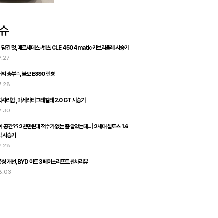
담긴 멋, 메르세데스-벤츠 CLE 450 4matic 카브리올레 시승기
7.27
의 승부수, 볼보 ES90 런칭
7.28
셔리함 , 마세라티 그레칼레 2.0 GT 시승기
7.30
 공간?? 2천만원대 적수가 없는 줄 알았는데... | 2세대 셀토스 1.6
직 시승기
7.28
성 개선, BYD 아토 3 페이스리프트 신차리뷰
8.03