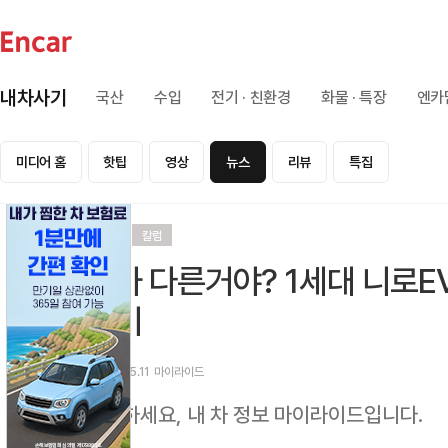
내차사기
국산
수입
전기 · 친환경
화물 · 특장
엔카
미디어 홈
핫팁
영상
뉴스
리뷰
특집
리뷰
칼럼
뭐가 다른거야? 1세대 니로E
보기
2026.05.11
마이라이드
안녕하세요, 내 차 정보 마이라이드입니다.