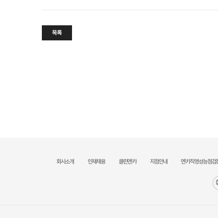
목록
회사소개
인재채용
클린엔카
지점안내
엔카직영성능점검