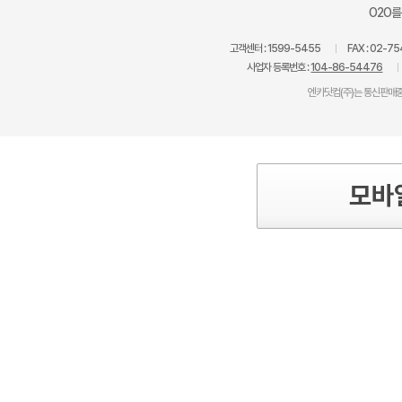
O2O를
고객센터 :
1599-5455
FAX :
02-75
사업자 등록번호 :
104-86-54476
엔카닷컴(주)는 통신판매중
모바