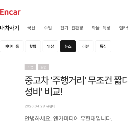
내차사기
국산
수입
전기 · 친환경
화물 · 특장
엔카
미디어 홈
핫팁
영상
뉴스
리뷰
특집
리뷰
칼럼
중고차 '주행거리' 무조건 짧다
성비' 비교!
2026.04.28
유현태
안녕하세요. 엔카미디어 유현태입니다.