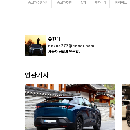
중고차주행거리
중고차추천
첫차
첫차구매
카라이프
유현태
naxus777@encar.com
자동차 공학과 인문학.