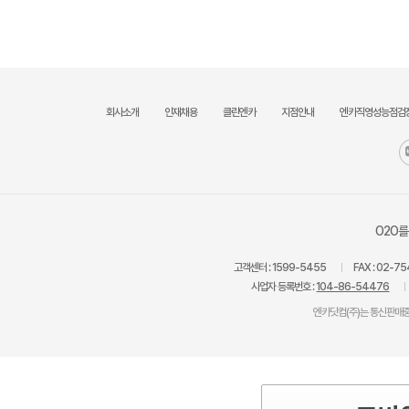
회사소개
인재채용
클린엔카
지점안내
엔카직영성능점검
O2O를
고객센터 :
1599-5455
FAX :
02-75
사업자 등록번호 :
104-86-54476
엔카닷컴(주)는 통신판매중