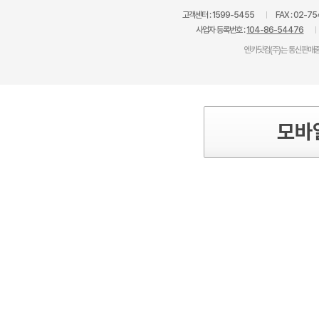
고객센터 :
1599-5455
FAX :
02-75
사업자 등록번호 :
104-86-54476
엔카닷컴(주)는 통신판매중
모바