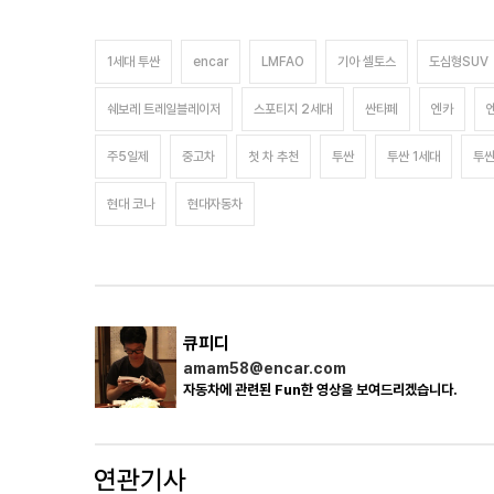
1세대 투싼
encar
LMFAO
기아 셀토스
도심형SUV
쉐보레 트레일블레이저
스포티지 2세대
싼타페
엔카
주5일제
중고차
첫 차 추천
투싼
투싼 1세대
투싼
현대 코나
현대자동차
큐피디
amam58@encar.com
자동차에 관련된 Fun한 영상을 보여드리겠습니다.