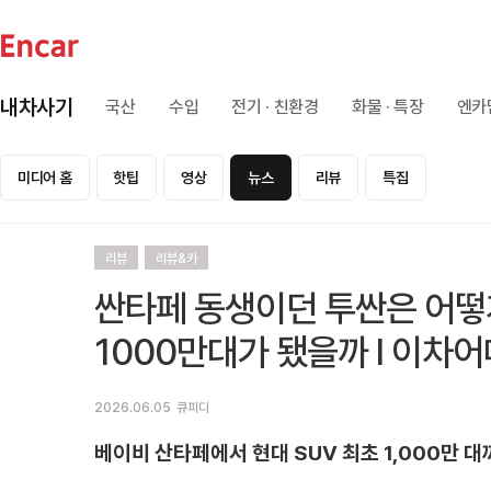
내차사기
국산
수입
전기 · 친환경
화물 · 특장
엔카
미디어 홈
핫팁
영상
뉴스
리뷰
특집
리뷰
리뷰&카
싼타페 동생이던 투싼은 어떻게
1000만대가 됐을까 l 이차어
2026.06.05
큐피디
베이비 산타페에서 현대 SUV 최초 1,000만 대