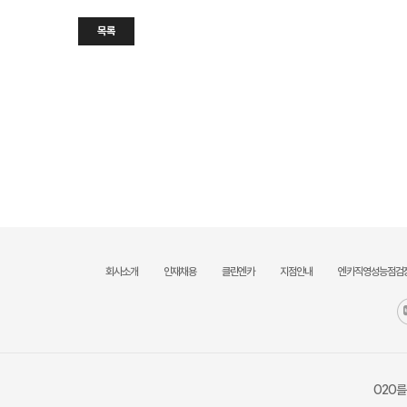
목록
회사소개
인재채용
클린엔카
지점안내
엔카직영성능점검
O2O를