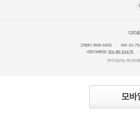
O2O를
고객센터 :
1599-5455
FAX :
02-75
사업자 등록번호 :
104-86-54476
엔카닷컴(주)는 통신판매중
모바