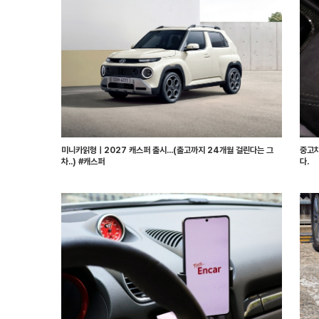
미니카읽형ㅣ2027 캐스퍼 출시...(출고까지 24개월 걸린다는 그
중고차
차..) #캐스퍼
다.