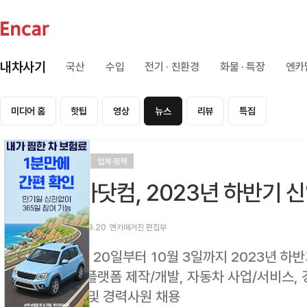
내차사기
국산
수입
전기 · 친환경
화물 · 특장
엔카
미디어 홈
핫팁
영상
뉴스
리뷰
특집
리뷰
업계·정책
엔카닷컴, 2023년 하반기 
2023.09.20
엔카매거진 편집부
- 9월 20일부터 10월 3일까지 2023년 
- IT 플랫폼 제작/개발, 자동차 사업/서비스
신입 및 경력사원 채용