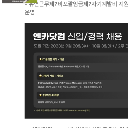
- 유연근무제?비포괄임금제?자기계발비 지원 
운영