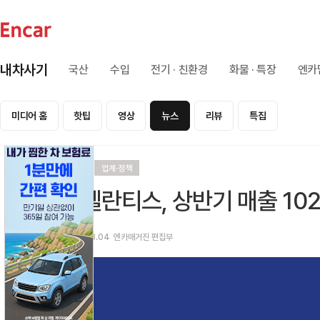
내차사기
국산
수입
전기 · 친환경
화물 · 특장
엔카
미디어 홈
핫팁
영상
뉴스
리뷰
특집
리뷰
업계·정책
스텔란티스, 상반기 매출 10
2021.08.04
엔카매거진 편집부