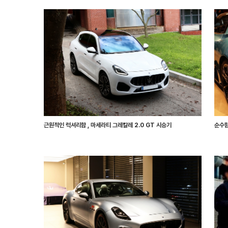
근원적인 럭셔리함 , 마세라티 그레칼레 2.0 GT 시승기
순수함