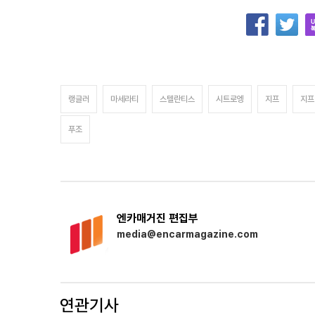
랭글러
마세라티
스텔란티스
시트로엥
지프
지프
푸조
엔카매거진 편집부
media@encarmagazine.com