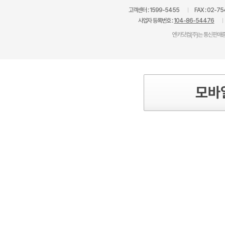
고객센터 :
1599-5455
FAX :
02-75
사업자 등록번호 :
104-86-54476
엔카닷컴(주)는 통신판매중
모바