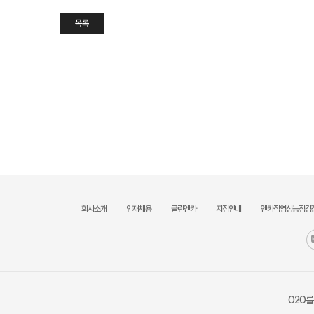
목록
회사소개
인재채용
클린엔카
지점안내
엔카직영성능점검
O2O를