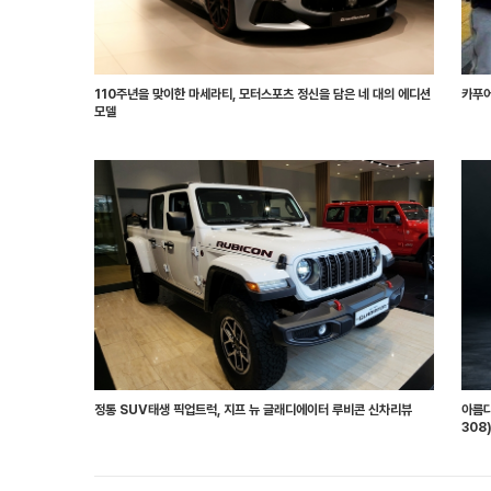
110주년을 맞이한 마세라티, 모터스포츠 정신을 담은 네 대의 에디션
카푸어
모델
정통 SUV태생 픽업트럭, 지프 뉴 글래디에이터 루비콘 신차리뷰
아름다
308