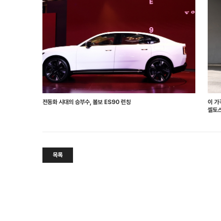
전동화 시대의 승부수, 볼보 ES90 런칭
이 가
셀토스
목록