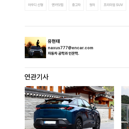
아우디 신형
엔카닷컴
중고차
첫차
프리미엄 SUV
유현태
naxus777@encar.com
자동차 공학과 인문학.