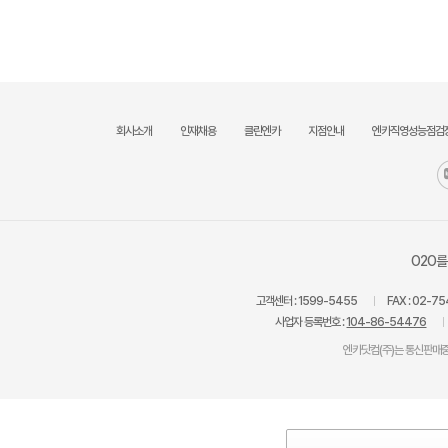
회사소개
인재채용
클린엔카
지점안내
엔카직영성능점검
O2O를
고객센터 :
1599-5455
FAX :
02-75
사업자 등록번호 :
104-86-54476
엔카닷컴(주)는 통신판매중