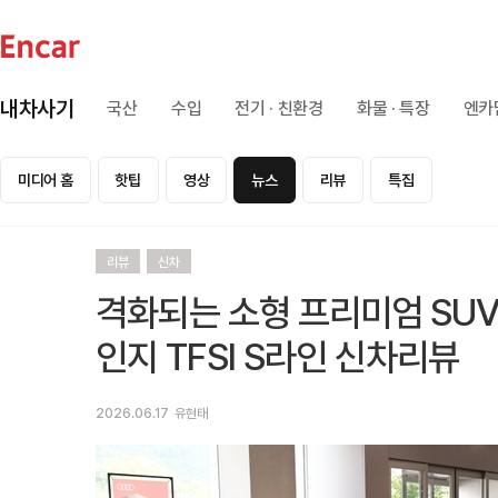
내차사기
국산
수입
전기 · 친환경
화물 · 특장
엔카
미디어 홈
핫팁
영상
뉴스
리뷰
특집
리뷰
신차
격화되는 소형 프리미엄 SUV
인지 TFSI S라인 신차리뷰
2026.06.17
유현태