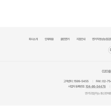
회사소개
인재채용
클린엔카
지점안내
엔카직영성능점검
O2O를
고객센터 :
1599-5455
FAX :
02-75
사업자 등록번호 :
104-86-54476
엔카닷컴(주)는 통신판매중