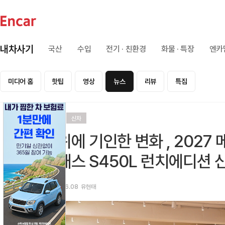
내차사기
국산
수입
전기 · 친환경
화물 · 특장
엔카
미디어 홈
핫팁
영상
뉴스
리뷰
특집
리뷰
신차
권위에 기인한 변화 , 2027
클래스 S450L 런치에디션
2026.06.08
유현태