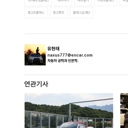
10세대 S클래스
내차사기
내차팔기
더뉴S클래스
독
중고S클래스
중고벤츠
플래그십세단
유현태
naxus777@encar.com
자동차 공학과 인문학.