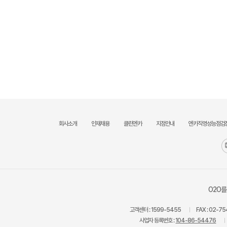
회사소개
인재채용
클린엔카
지점안내
엔카직영성능점검
O2O를
고객센터 :
1599-5455
FAX :
02-75
사업자 등록번호 :
104-86-54476