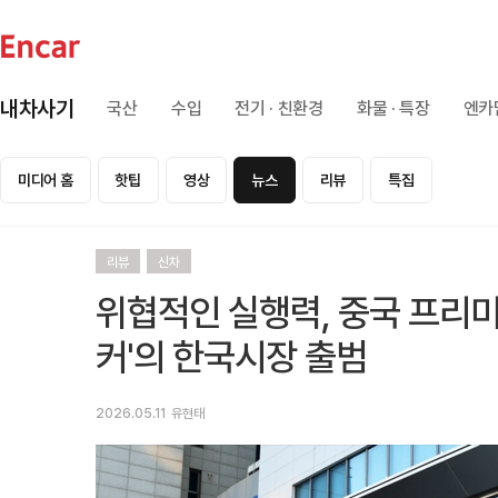
내차사기
국산
수입
전기 · 친환경
화물 · 특장
엔카
미디어 홈
핫팁
영상
뉴스
리뷰
특집
리뷰
신차
위협적인 실행력, 중국 프리미
커'의 한국시장 출범
2026.05.11
유현태