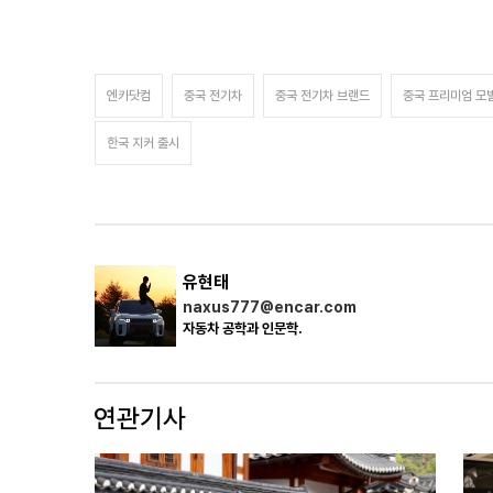
엔카닷컴
중국 전기차
중국 전기차 브랜드
중국 프리미엄 모
한국 지커 출시
유현태
naxus777@encar.com
자동차 공학과 인문학.