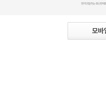
엔카닷컴(주)는 통신판매중
모바