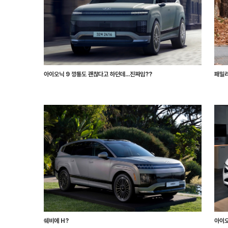
아이오닉 9 깡통도 괜찮다고 하던데...진짜임??
패밀리
쉐비에 H?
아이오