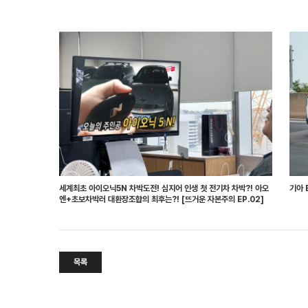
세계최초 아이오닉5N 차박도전! 심지어 인생 첫 전기차 차박?! 아오
기아 
엔+초보차박러 대환장조합의 최후는?! [뜨거운 자본주의 EP.02]
목록