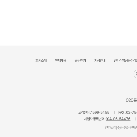
회사소개
인재채용
클린엔카
지점안내
엔카직영성능점검
O2O를
고객센터 :
1599-5455
FAX :
02-75
사업자 등록번호 :
104-86-54476
엔카닷컴(주)는 통신판매중