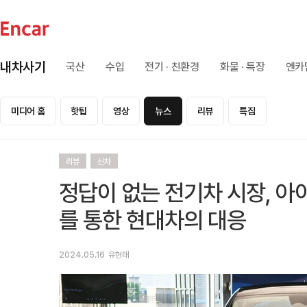
내차사기
국산
수입
전기 · 친환경
화물 · 특장
엔카
미디어 홈
핫팁
영상
뉴스
리뷰
특집
리뷰
신차
정답이 없는 전기차 시장, 아
를 통한 현대차의 대응
2024.05.16
유현태