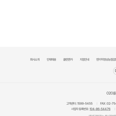
회사소개
인재채용
클린엔카
지점안내
엔카직영성능점검
O2O를
고객센터 :
1599-5455
FAX :
02-75
사업자 등록번호 :
104-86-54476