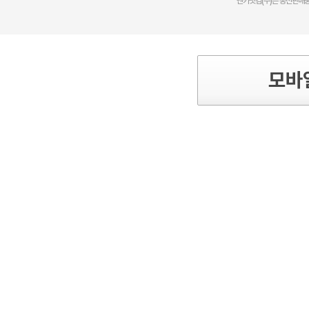
엔카닷컴(주)는 통신판매중
모바