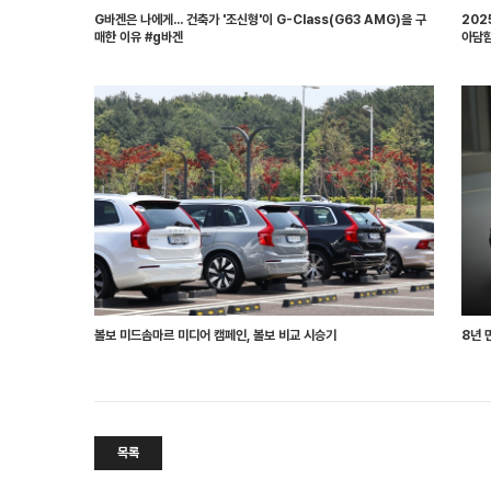
G바겐은 나에게... 건축가 '조신형'이 G-Class(G63 AMG)을 구
202
매한 이유 #g바겐
아담함
볼보 미드솜마르 미디어 캠페인, 볼보 비교 시승기
8년 
목록