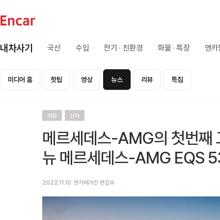
내차사기
국산
수입
전기 · 친환경
화물 · 특장
엔카
미디어 홈
핫팁
영상
뉴스
리뷰
특집
리뷰
신차
메르세데스-AMG의 첫번째 고
뉴 메르세데스-AMG EQS 53
2022.11.10
엔카매거진 편집부