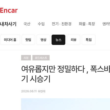
내차사기
국산
수입
전기 · 친환경
화물 · 특장
엔카
미디어 홈
핫팁
영상
뉴스
리뷰
특집
리뷰
로드테스트
여유롭지만 정밀하다 , 폭스바
기 시승기
2026.06.11
유현태