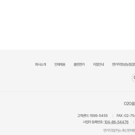
회사소개
인재채용
클린엔카
지점안내
엔카직영성능점검
O2O를
고객센터 :
1599-5455
FAX :
02-75
사업자 등록번호 :
104-86-54476
엔카닷컴(주)는 통신판매중