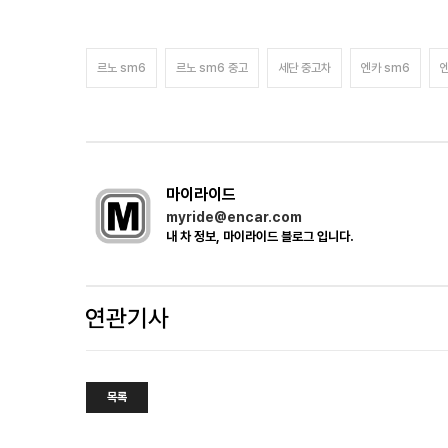
르노 sm6
르노 sm6 중고
세단 중고차
엔카 sm6
마이라이드
myride@encar.com
내 차 정보, 마이라이드 블로그 입니다.
목록