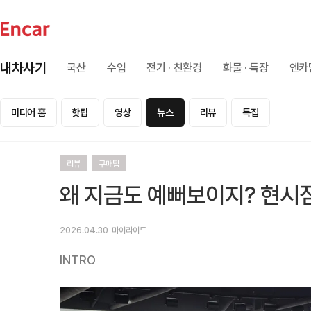
내차사기
국산
수입
전기 · 친환경
화물 · 특장
엔카
미디어 홈
핫팁
영상
뉴스
리뷰
특집
리뷰
구매팁
왜 지금도 예뻐보이지? 현시
2026.04.30
마이라이드
INTRO