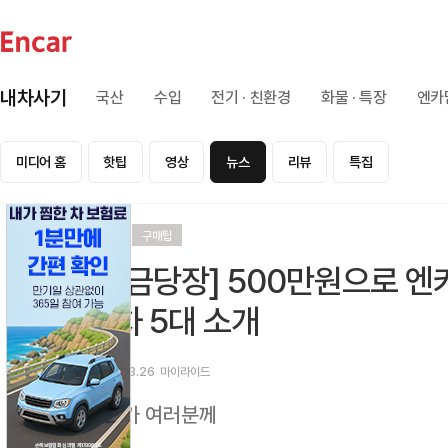
내차사기
국산
수입
전기 · 친환경
화물 · 특장
엔카
미디어 홈
핫팁
영상
뉴스
리뷰
특집
리뷰
구매팁
[지금당장] 500만원으로 엔카
대차 5대 소개
2026.03.26
마이라이드
누군가 여러분께