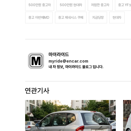
500만원 중고차
500만원 현대차
저렴한 중고차
중고 YF
중고 아반떼MD
중고 제네시스 쿠페
지금당장
현대차
마이라이드
myride@encar.com
내 차 정보, 마이라이드 블로그 입니다.