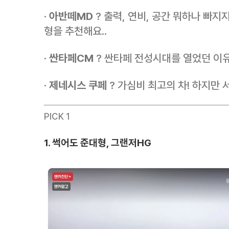
·
아반떼MD
? 출력, 연비, 공간 뭐하나 빠지
형을 추천해요..
·
싼타페CM
? 싼타페 전성시대를 열었던 이유를
·
제네시스 쿠페
? 가심비 최고의 차! 하지만 
PICK 1
1. 썩어도 준대형, 그랜저HG