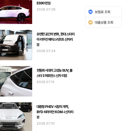
ES90 런칭
2026.07.28
유연한 공간의 변화 , 현대 스타리
아 리무진 페이스리프트 신차리
뷰
2026.07.24
전동화 시대의 고성능 SUV, 폴
스타 3 퍼포먼스 신차 리뷰
2026.07.13
대중형 PHEV 시장의 개척,
BYD 씨라이언 6 DM-i 신차리
뷰
2026.07.10