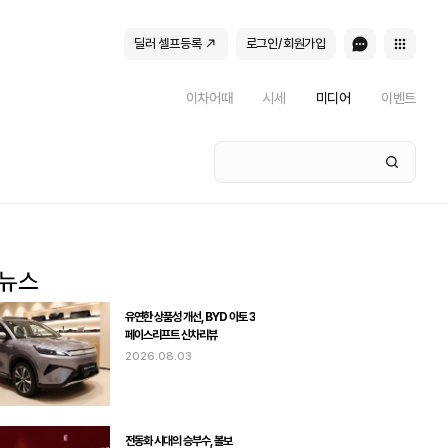
딜러 셀프등록
로그인/회원가입
이차어때
시세
미디어
이벤트
유연한 상품성 개선, BYD 아토 3
페이스리프트 신차리뷰
2026.08.03
전동화 시대의 승부수, 볼보