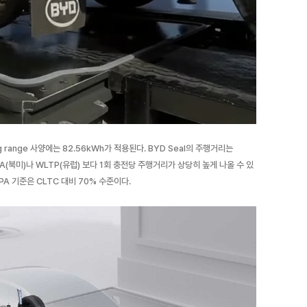
ng range 사양에는 82.56kWh가 적용된다. BYD Seal의 주행거리는
PA(북미)나 WLTP(유럽) 보다 1회 충전당 주행거리가 상당히 높게 나올 수 있
EPA 기준은 CLTC 대비 70% 수준이다.