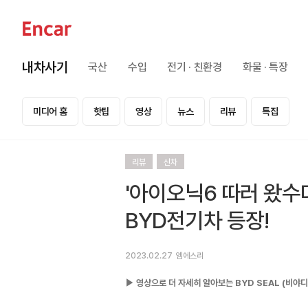
내차사기
국산
수입
전기 · 친환경
화물 · 특장
미디어 홈
핫팁
영상
뉴스
리뷰
특집
리뷰
신차
'아이오닉6 따러 왔수다
BYD전기차 등장!
2023.02.27
엠에스리
▶ 영상으로 더 자세히 알아보는 BYD SEAL (비야디