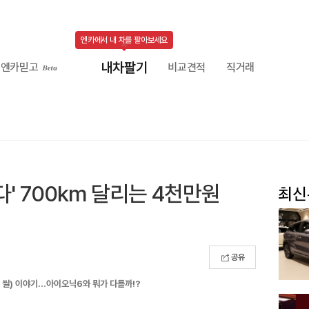
엔카에서 내 차를 팔아보세요
내차팔기
엔카믿고
비교견적
직거래
' 700km 달리는 4천만원
공유
 씰) 이야기...아이오닉6와 뭐가 다를까!?