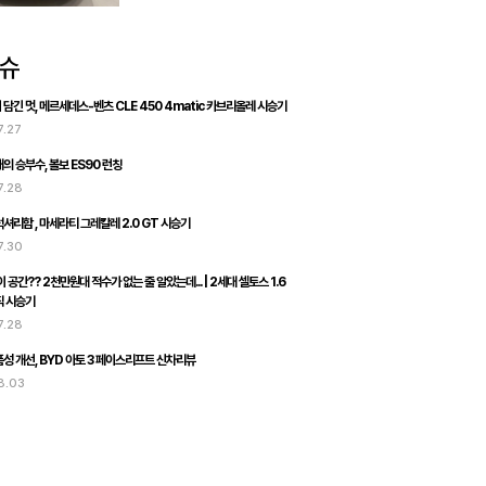
담긴 멋, 메르세데스-벤츠 CLE 450 4matic 카브리올레 시승기
7.27
의 승부수, 볼보 ES90 런칭
7.28
셔리함 , 마세라티 그레칼레 2.0 GT 시승기
7.30
 공간?? 2천만원대 적수가 없는 줄 알았는데... | 2세대 셀토스 1.6
직 시승기
7.28
성 개선, BYD 아토 3 페이스리프트 신차리뷰
8.03