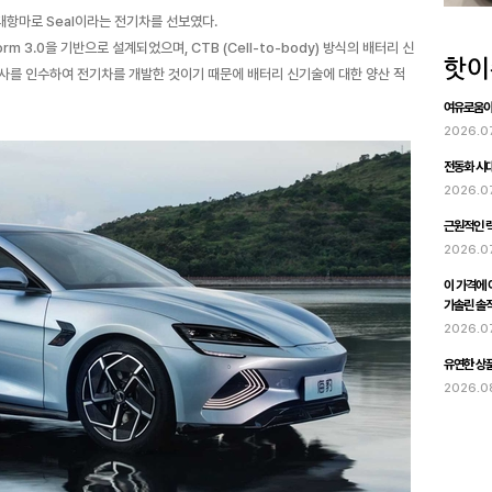
 대항마로 Seal이라는 전기차를 선보였다.
orm 3.0을 기반으로 설계되었으며, CTB (Cell-to-body) 방식의 배터리 신
사를 인수하여 전기차를 개발한 것이기 때문에 배터리 신기술에 대한 양산 적
여유로움이 
2026.0
전동화 시대
2026.0
근원적인 럭
2026.0
이 가격에 이
가솔린 솔
2026.0
유연한 상품
2026.0