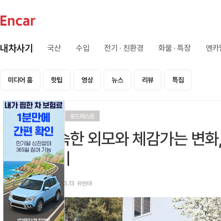
내차사기
국산
수입
전기 · 친환경
화물 · 특장
엔카
미디어 홈
핫팁
영상
뉴스
리뷰
특집
리뷰
로드테스트
익숙한 외모와 체감가는 변화, 
승기
2026.05.13
유현태