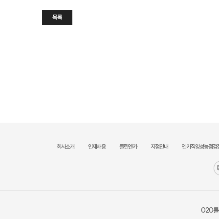
목록
회사소개
인재채용
클린엔카
지점안내
엔카직영성능점검
O2O를