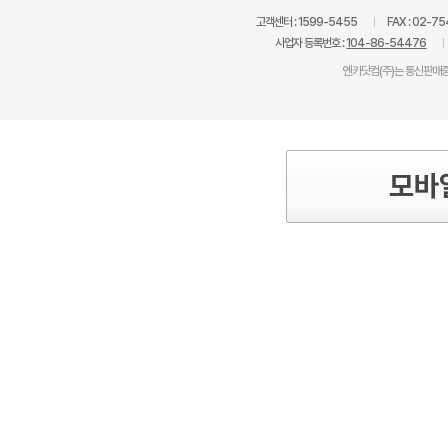
고객센터 :
1599-5455
FAX :
02-75
사업자 등록번호 :
104-86-54476
엔카닷컴(주)는 통신판매중
모바