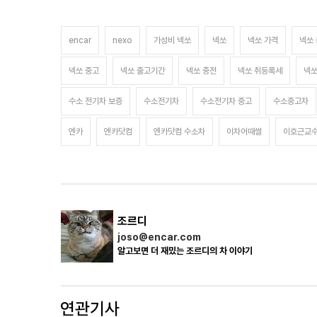
encar
nexo
가성비 넥쏘
넥쏘
넥쏘 가격
넥쏘
넥쏘 중고
넥쏘 출고기간
넥쏘 충전
넥쏘 취등록세
넥쏘
수소 전기차 보증
수소전기차
수소전기차 중고
수소중고차
엔카
엔카닷컴
엔카닷컴 수소차
이차어때썰
이호근교
조르디
joso@encar.com
알고보면 더 재밌는 조르디의 차 이야기