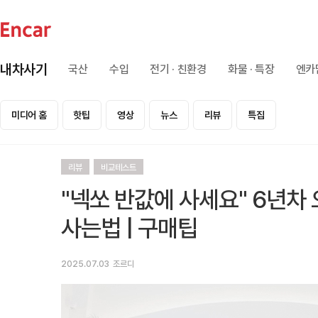
내차사기
국산
수입
전기 · 친환경
화물 · 특장
엔카
미디어 홈
핫팁
영상
뉴스
리뷰
특집
리뷰
비교테스트
"넥쏘 반값에 사세요" 6년차
사는법 | 구매팁
2025.07.03
조르디