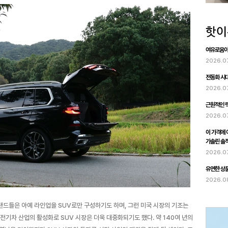
여유로움이 
2026.0
전동화 시대
2026.0
근원적인 럭
2026.0
이 가격에 이
가솔린 솔
2026.0
유연한 상품
2026.0
랜드들은 아예 라인업을 SUV로만 구성하기도 하며, 그런 미국 시장의 기조는
전기차 산업의 활성화로 SUV 시장은 더욱 대중화되기도 했다. 약 140여 년의