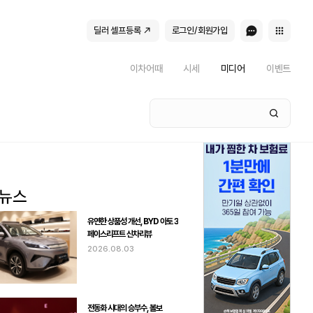
딜러 셀프등록
로그인/회원가입
이차어때
시세
미디어
이벤트
유연한 상품성 개선, BYD 아토 3
페이스리프트 신차리뷰
2026.08.03
전동화 시대의 승부수, 볼보