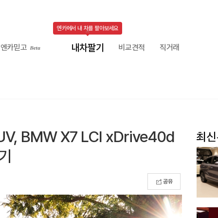
엔카에서 내 차를 팔아보세요
내차팔기
엔카믿고
비교견적
직거래
 BMW X7 LCI xDrive40d
승기
공유