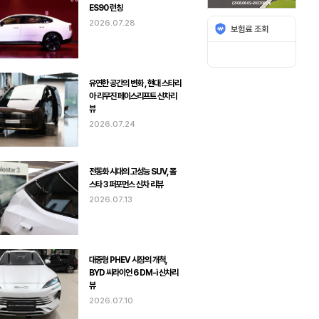
ES90 런칭
2026.07.28
유연한 공간의 변화 , 현대 스타리
아 리무진 페이스리프트 신차리
뷰
2026.07.24
전동화 시대의 고성능 SUV, 폴
스타 3 퍼포먼스 신차 리뷰
2026.07.13
대중형 PHEV 시장의 개척,
BYD 씨라이언 6 DM-i 신차리
뷰
2026.07.10