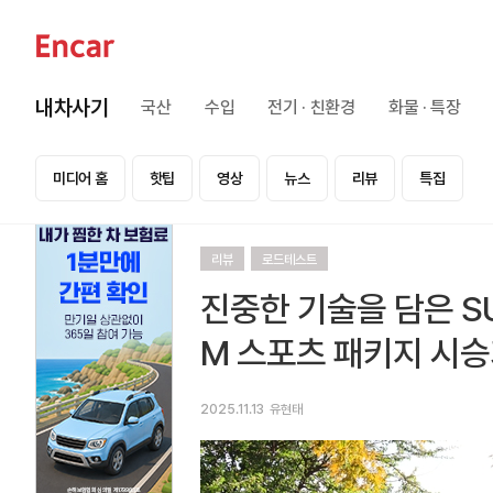
내차사기
국산
수입
전기 · 친환경
화물 · 특장
미디어 홈
핫팁
영상
뉴스
리뷰
특집
리뷰
로드테스트
진중한 기술을 담은 SUV,
M 스포츠 패키지 시
2025.11.13
유현태