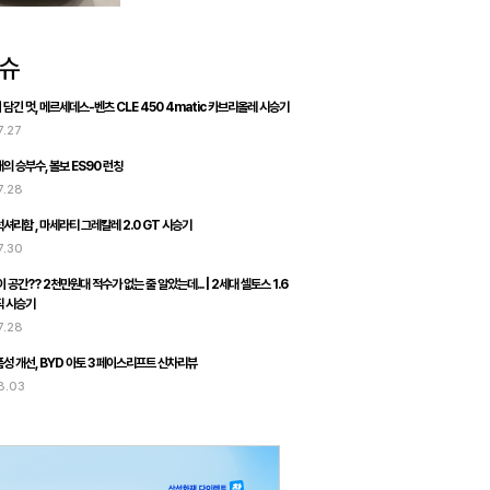
담긴 멋, 메르세데스-벤츠 CLE 450 4matic 카브리올레 시승기
7.27
의 승부수, 볼보 ES90 런칭
7.28
셔리함 , 마세라티 그레칼레 2.0 GT 시승기
7.30
 공간?? 2천만원대 적수가 없는 줄 알았는데... | 2세대 셀토스 1.6
직 시승기
7.28
성 개선, BYD 아토 3 페이스리프트 신차리뷰
8.03