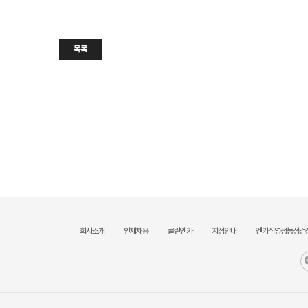
목록
회사소개
인재채용
클린엔카
지점안내
엔카직영성능점검