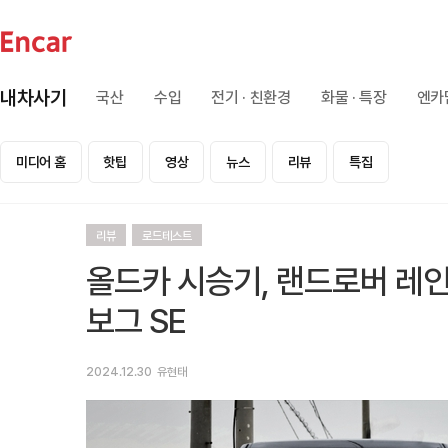
내차사기
국산
수입
전기 · 친환경
화물 · 특장
엔카
미디어 홈
핫팁
영상
뉴스
리뷰
특집
리뷰
로드테스트
올드카 시승기, 랜드로버 레인
보그 SE
2024.12.30
유현태