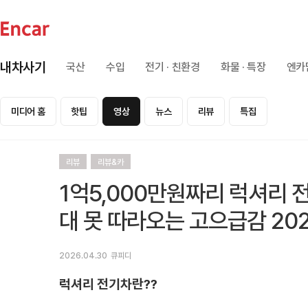
내차사기
국산
수입
전기 · 친환경
화물 · 특장
엔카
미디어 홈
핫팁
영상
뉴스
리뷰
특집
리뷰
리뷰&카
1억5,000만원짜리 럭셔리 
대 못 따라오는 고으급감 2026 
2026.04.30
큐피디
럭셔리 전기차란??