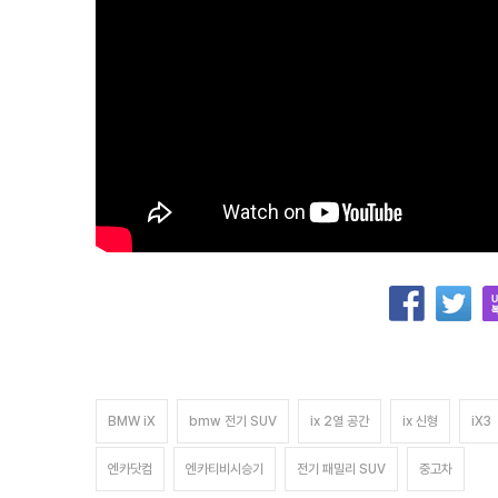
BMW iX
bmw 전기 SUV
ix 2열 공간
ix 신형
iX3
엔카닷컴
엔카티비시승기
전기 패밀리 SUV
중고차