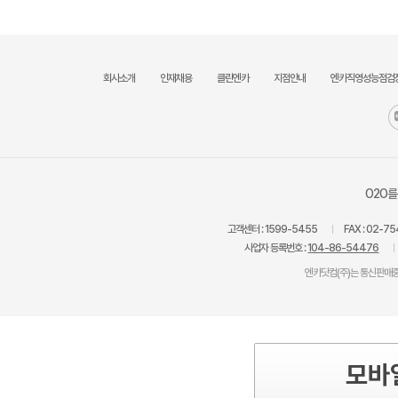
회사소개
인재채용
클린엔카
지점안내
엔카직영성능점검
O2O를
고객센터 :
1599-5455
FAX :
02-75
사업자 등록번호 :
104-86-54476
엔카닷컴(주)는 통신판매중
모바