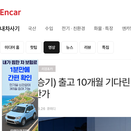
내차사기
국산
수입
전기 · 친환경
화물 · 특장
엔카
미디어 홈
핫팁
영상
뉴스
리뷰
특집
리뷰
리뷰&카
(시승기) 출고 10개월 기다린 
만한가
2026.03.26
큐피디