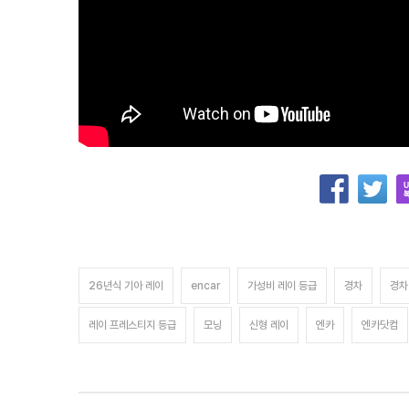
26년식 기아 레이
encar
가성비 레이 등급
경차
경차
레이 프레스티지 등급
모닝
신형 레이
엔카
엔카닷컴