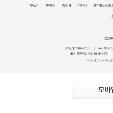
회사소개
인재채용
클린엔카
지점안내
엔카직영성능점검
O2O를
고객센터 :
1599-5455
FAX :
02-75
사업자 등록번호 :
104-86-54476
엔카닷컴(주)는 통신판매중
모바