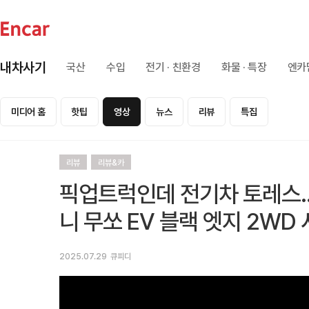
내차사기
국산
수입
전기 · 친환경
화물 · 특장
엔카
미디어 홈
핫팁
영상
뉴스
리뷰
특집
리뷰
리뷰&카
픽업트럭인데 전기차 토레스...
니 무쏘 EV 블랙 엣지 2WD
2025.07.29
큐피디