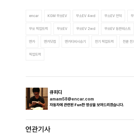
encar
KGM 무쏘EV
무소EV 4wd
무소EV 언덕
무
무쏘 픽업트럭
무쏘EV
무쏘EV 2wd
무쏘EV 등판테스트
엔카
엔카닷컴
엔카티비시승기
전기 픽업트럭
전륜 전
픽업트럭
큐피디
amam58@encar.com
자동차에 관련된 Fun한 영상을 보여드리겠습니다.