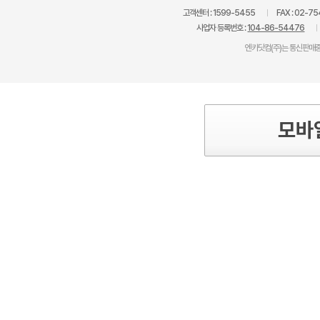
고객센터 :
1599-5455
FAX :
02-75
사업자 등록번호 :
104-86-54476
엔카닷컴(주)는 통신판매중
모바