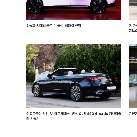
전동화 시대의 승부수, 볼보 ES90 런칭
이 가
셀토스
여유로움이 담긴 멋, 메르세데스-벤츠 CLE 450 4matic 카브리올
유연한
레 시승기