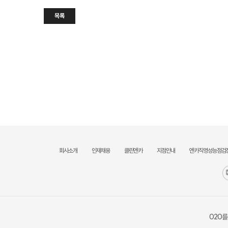
목록
회사소개
인재채용
클린엔카
지점안내
엔카직영성능점검
O2O를