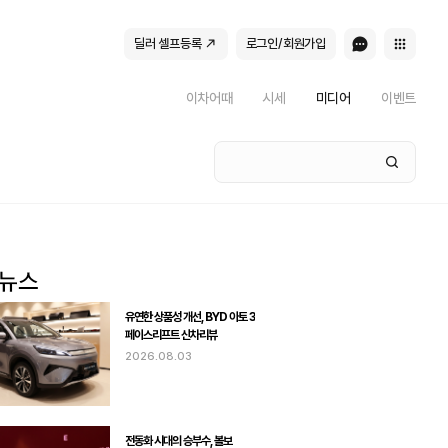
딜러 셀프등록
로그인/회원가입
이차어때
시세
미디어
이벤트
유연한 상품성 개선, BYD 아토 3
페이스리프트 신차리뷰
2026.08.03
전동화 시대의 승부수, 볼보