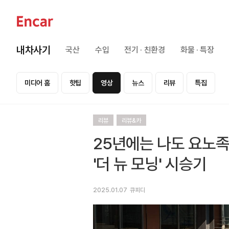
내차사기
국산
수입
전기 · 친환경
화물 · 특장
미디어 홈
핫팁
영상
뉴스
리뷰
특집
리뷰
리뷰&카
25년에는 나도 요노족!
'더 뉴 모닝' 시승기
2025.01.07
큐피디