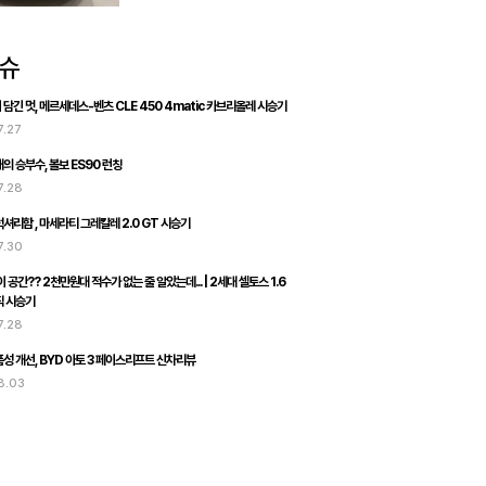
담긴 멋, 메르세데스-벤츠 CLE 450 4matic 카브리올레 시승기
7.27
의 승부수, 볼보 ES90 런칭
7.28
셔리함 , 마세라티 그레칼레 2.0 GT 시승기
7.30
 공간?? 2천만원대 적수가 없는 줄 알았는데... | 2세대 셀토스 1.6
직 시승기
7.28
성 개선, BYD 아토 3 페이스리프트 신차리뷰
8.03