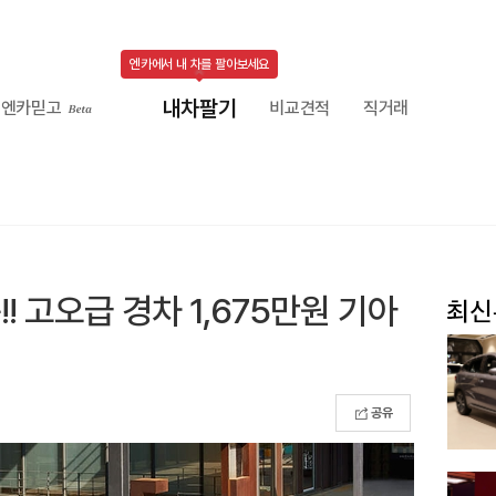
엔카에서 내 차를 팔아보세요
내차팔기
엔카믿고
비교견적
직거래
! 고오급 경차 1,675만원 기아
공유