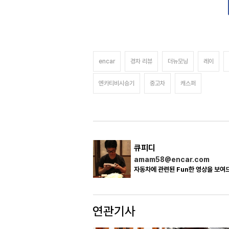
encar
경차 리뷰
더뉴모닝
레이
엔카티비시승기
중고차
캐스퍼
큐피디
amam58@encar.com
자동차에 관련된 Fun한 영상을 보여