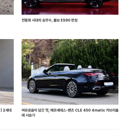
전동화 시대의 승부수, 볼보 ES90 런칭
 | 2세대
여유로움이 담긴 멋, 메르세데스-벤츠 CLE 450 4matic 카브리올
레 시승기