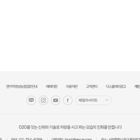
엔카직영성능점검장안내
매매지원
이용약관
고객센터
디스플레이광고
개인
패밀리사이트
O2O를 잇는 신뢰와 기술로 차량을 사고 파는 모습의 진화를 만듭니다
5
FAX :
02-754-8768
대표메일 :
trust@encar.com
주소 :
서울특별시 중구 통일로2길 