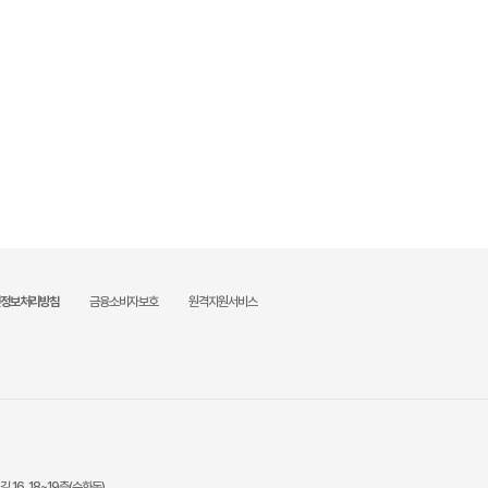
정보처리방침
금융소비자보호
원격지원서비스
16, 18~19층(순화동)