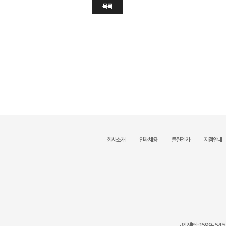
목록
회사소개
인재채용
클린엔카
지점안내
고객센터 :
1599-545