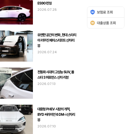
ES90 런칭
2026.07.28
유연한 공간의 변화 , 현대 스타리
아 리무진 페이스리프트 신차리
뷰
2026.07.24
전동화 시대의 고성능 SUV, 폴
스타 3 퍼포먼스 신차 리뷰
2026.07.13
대중형 PHEV 시장의 개척,
BYD 씨라이언 6 DM-i 신차리
뷰
2026.07.10