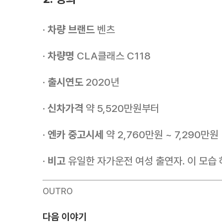
·
차량 브랜드
벤츠
·
차량명
CLA클래스 C118
·
출시연도
2020년
·
신차가격
약 5,520만원부터
·
엔카 중고시세
약 2,760만원 ~ 7,290만원
·
비고
유일한 자가운전 여성 출연자. 이 모습
OUTRO
다음 이야기