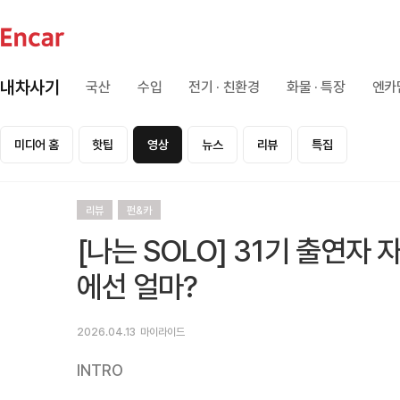
내차사기
국산
수입
전기 · 친환경
화물 · 특장
엔카
미디어 홈
핫팁
영상
뉴스
리뷰
특집
리뷰
펀&카
[나는 SOLO] 31기 출연자 자
에선 얼마?
2026.04.13
마이라이드
INTRO