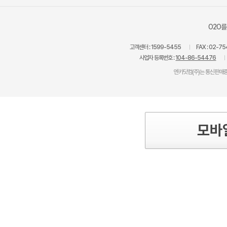
O2O를
고객센터 :
1599-5455
FAX :
02-75
사업자 등록번호 :
104-86-54476
엔카닷컴(주)는 통신판매중
모바