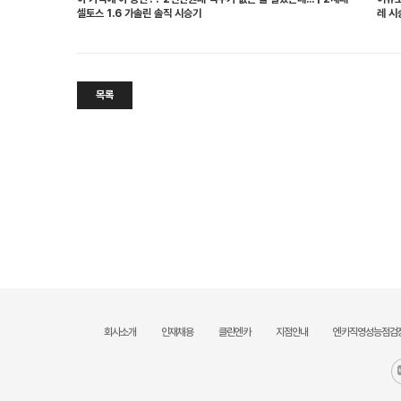
셀토스 1.6 가솔린 솔직 시승기
레 시
목록
회사소개
인재채용
클린엔카
지점안내
엔카직영성능점검