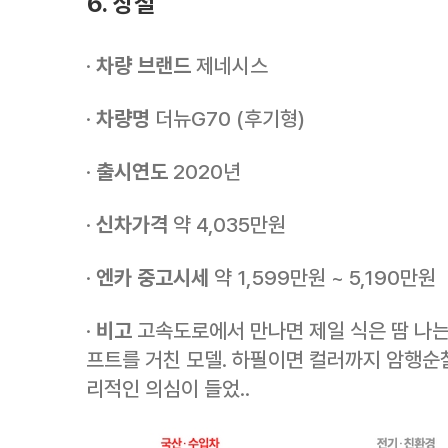
6. 상철
·
차량 브랜드
제네시스
·
차량명
더뉴G70 (후기형)
·
출시연도
2020년
·
신차가격
약 4,035만원
·
엔카 중고시세
약 1,599만원 ~ 5,190만원
·
비고
고속도로에서 만나면 제일 식은 땀 나
프트를 거친 모델. 하필이면 컬러까지 암행순찰차
리적인 의심이 들었..