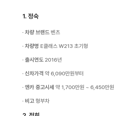
1. 정숙
·
차량 브랜드
벤츠
·
차량명
E클래스 W213 초기형
·
출시연도
2016년
·
신차가격
약 6,090만원부터
·
엔카 중고시세
약 1,700만원 ~ 6,450만원
·
비고
형부차
2. 정희