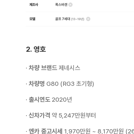
2. 영호
·
차량 브랜드
제네시스
·
차량명
G80 (RG3 초기형)
·
출시연도
2020년
·
신차가격
약 5,247만원부터
·
엔카 중고시세
1,970만원 ~ 8,170만원 (2