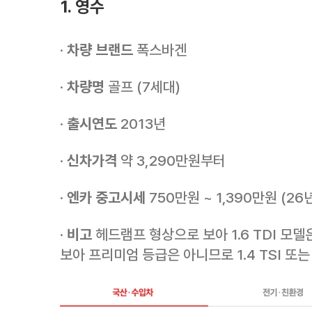
1. 영수
·
차량 브랜드
폭스바겐
·
차량명
골프 (7세대)
·
출시연도
2013년
·
신차가격
약 3,290만원부터
·
엔카 중고시세
750만원 ~ 1,390만원 (26
·
비고
헤드램프 형상으로 보아 1.6 TDI 모
보아 프리미엄 등급은 아니므로 1.4 TSI 또는 