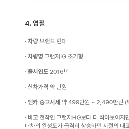
4. 영철
·
차량 브랜드
현대
·
차량명
그랜저IG 초기형
·
출시연도
2016년
·
신차가격
약 만원
·
엔카 중고시세
약 499만원 ~ 2,490만원 
·
비고
전작인 그랜저HG보다 더 작아보이지만 
대차의 완성도가 급격히 상승하던 시절의 대표