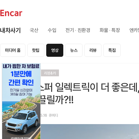
내차사기
국산
수입
전기 · 친환경
화물 · 특장
엔카
미디어 홈
핫팁
영상
뉴스
리뷰
특집
리뷰
리뷰&카
캐스퍼 일렉트릭이 더 좋은데, 
가 끌릴까?!!
2026.05.16
큐피디