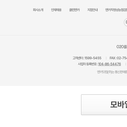
회사소개
인재채용
클린엔카
지점안내
엔카직영성능점검
O2O를
고객센터 :
1599-5455
FAX :
02-75
사업자 등록번호 :
104-86-54476
엔카닷컴(주)는 통신판매중
모바