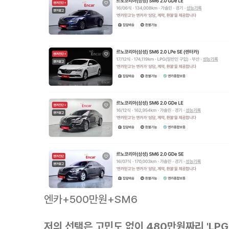
엔카+500만원+SM6
저의 선택은 고민도 없이 480만원짜리 'LPG