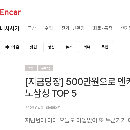
내차사기
국산
수입
전기 · 친환경
화물 · 특장
엔카
미디어 홈
핫팁
영상
뉴스
리뷰
특집
리뷰
구매팁
[지금당장] 500만원으로 엔
노삼성 TOP 5
2026.04.01
마이라이드
지난번에 이어 오늘도 어임없이 또 누군가가