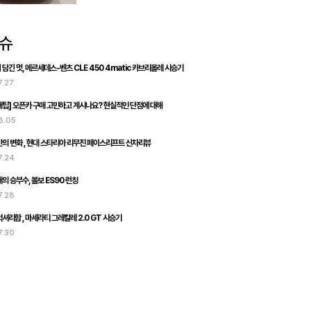
담긴 멋, 메르세데스-벤츠 CLE 450 4matic 카브리올레 시승기
7.27
팁] 오픈카 구매 고민하고 계시나요? 현실적인 단점에 대해
8.05
의 변화 , 현대 스타리아 리무진 페이스리프트 신차리뷰
7.24
의 승부수, 볼보 ES90 런칭
7.28
셔리함 , 마세라티 그레칼레 2.0 GT 시승기
7.30