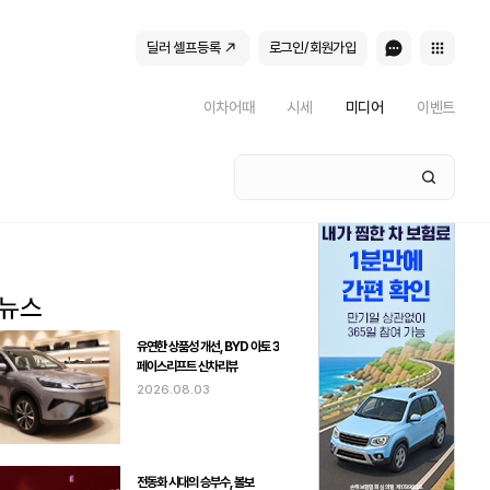
딜러 셀프등록
로그인/회원가입
이차어때
시세
미디어
이벤트
유연한 상품성 개선, BYD 아토 3
페이스리프트 신차리뷰
2026.08.03
전동화 시대의 승부수, 볼보