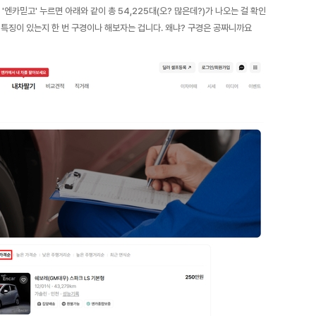
엔카믿고' 누르면 아래와 같이 총 54,225대(오? 많은데?)가 나오는 걸 확인
떤 특징이 있는지 한 번 구경이나 해보자는 겁니다. 왜냐? 구경은 공짜니까요