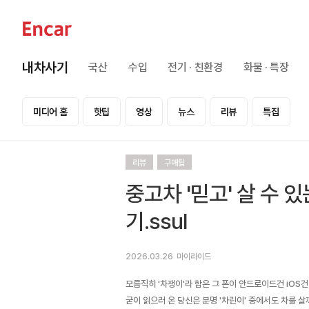
내차사기
국산
수입
전기 · 친환경
화물 · 특장
미디어 홈
핫팁
영상
뉴스
리뷰
특집
리뷰
구매팁
중고차 '믿고' 살 수 
기.ssul
2026.03.26
마이라이드
모름직히 '차쟁이'라 함은 그 폰이 안드로이드건 iOS건
굳이 읽으러 온 당신은 분명 '차린이' 중에서도 차를