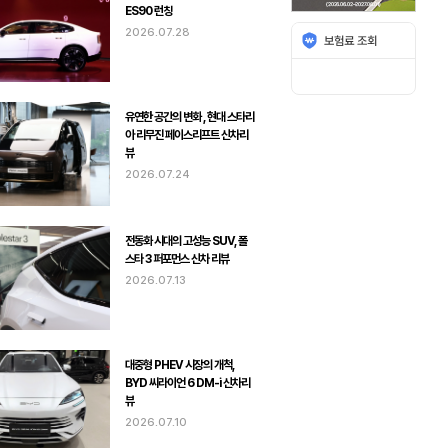
ES90 런칭
2026.07.28
유연한 공간의 변화 , 현대 스타리
아 리무진 페이스리프트 신차리
뷰
2026.07.24
전동화 시대의 고성능 SUV, 폴
스타 3 퍼포먼스 신차 리뷰
2026.07.13
대중형 PHEV 시장의 개척,
BYD 씨라이언 6 DM-i 신차리
뷰
2026.07.10