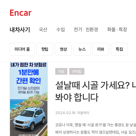
내차사기
국산
수입
전기 · 친환경
화물 · 특장
미디어 홈
핫팁
영상
뉴스
리뷰
특집
리뷰
관리팁
설날때 시골 가세요? 내
봐야 합니다
2024.02.16
차돌박이
코로나 이후, 명절 때 ‘시골 본가’를 가는 풍경도 참
뵈러 상경하시는 분들도 적지 않으실텐데요, 사실 요즈