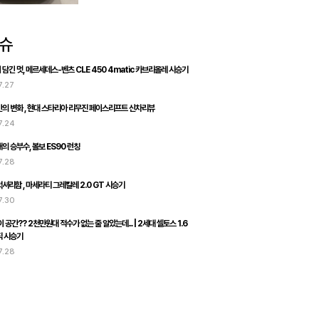
담긴 멋, 메르세데스-벤츠 CLE 450 4matic 카브리올레 시승기
7.27
의 변화 , 현대 스타리아 리무진 페이스리프트 신차리뷰
7.24
의 승부수, 볼보 ES90 런칭
7.28
셔리함 , 마세라티 그레칼레 2.0 GT 시승기
7.30
 공간?? 2천만원대 적수가 없는 줄 알았는데... | 2세대 셀토스 1.6
직 시승기
7.28