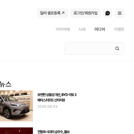
딜러 셀프등록
로그인/회원가입
이차어때
시세
미디어
이벤트
유연한 상품성 개선, BYD 아토 3
페이스리프트 신차리뷰
2026.08.03
전동화 시대의 승부수, 볼보