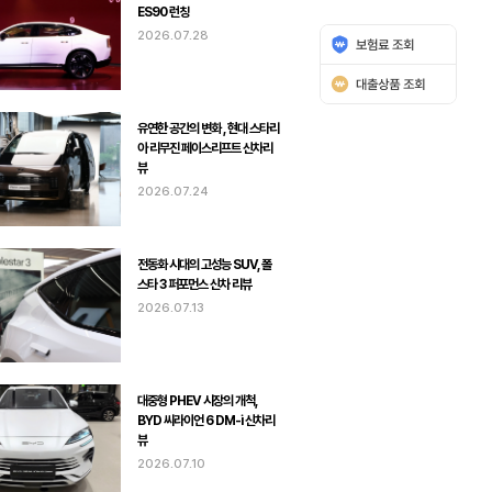
ES90 런칭
2026.07.28
유연한 공간의 변화 , 현대 스타리
아 리무진 페이스리프트 신차리
뷰
2026.07.24
전동화 시대의 고성능 SUV, 폴
스타 3 퍼포먼스 신차 리뷰
2026.07.13
대중형 PHEV 시장의 개척,
BYD 씨라이언 6 DM-i 신차리
뷰
2026.07.10