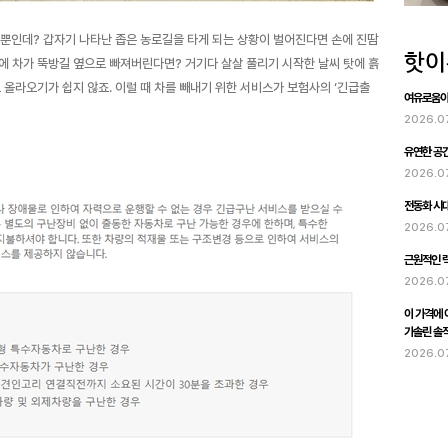
 뿐인데? 갑자기 나타난 좁은 농로길을 타게 되는 상황이 벌어진다면 손에 진땀
바람에 차가 뚝방길 옆으로 빠져버린다면? 거기다 살살 풀리기 시작한 날씨 탓에 흙
올라오기가 쉽지 않죠. 이럴 때 차를 빼내기 위한 서비스가 보험사의 ‘긴급출
여유로움이 
2026.0
유연한 공간
2026.0
전동화 시대
2026.0
근원적인 럭
2026.0
이 가격에 이
가솔린 솔
2026.0