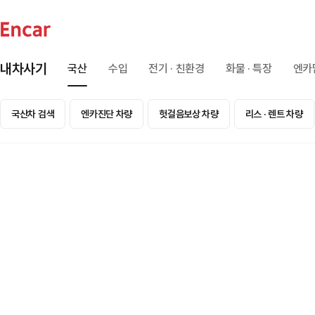
내차사기
국산
수입
전기 · 친환경
화물 · 특장
엔카
국산차 검색
엔카진단 차량
헛걸음보상 차량
리스 · 렌트 차량