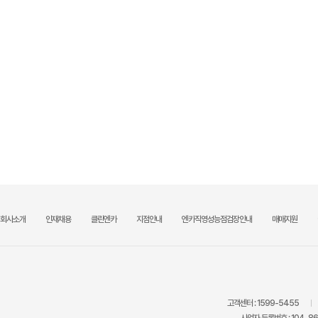
회사소개
인재채용
클린엔카
지점안내
엔카직영성능점검장안내
매매지원
고객센터 :
1599-5455