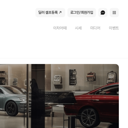
딜러 셀프등록
로그인/회원가입
이차어때
시세
미디어
이벤트