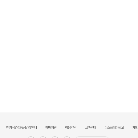
엔카직영성능점검장안내
매매지원
이용약관
고객센터
디스플레이광고
개인