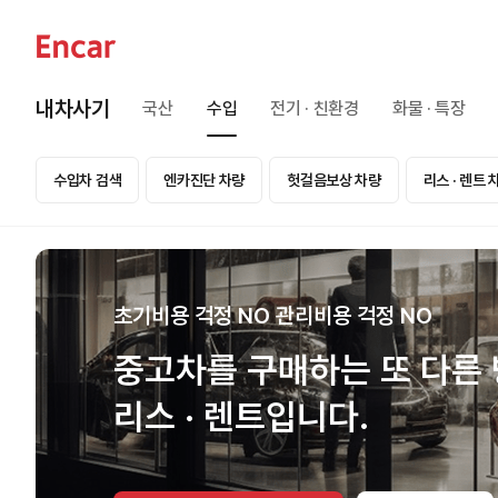
내차사기
국산
수입
전기 · 친환경
화물 · 특장
수입차 검색
엔카진단 차량
헛걸음보상 차량
리스 · 렌트 
초기비용 걱정 NO 관리비용 걱정 NO
중고차를 구매하는 또 다른 
리스 · 렌트입니다.