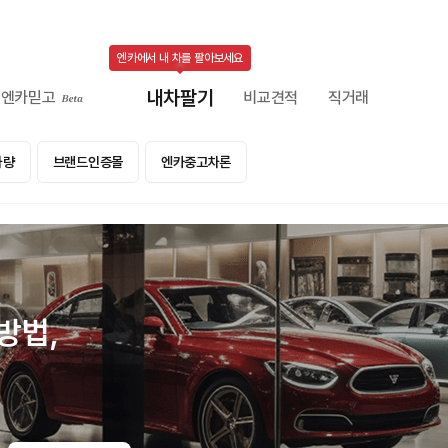
엔카에서 내 차를 팔아보세요
내차팔기
엔카믿고
비교견적
직거래
차량
브랜드인증몰
엔카중고차론
방법,