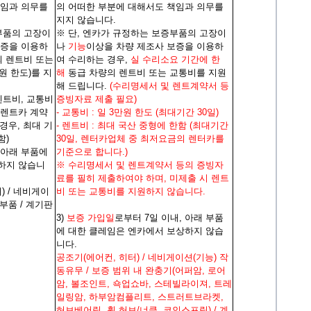
책임과 의무를
의 어떠한 부분에 대해서도 책임과 의무를
지지 않습니다.
부품의 고장이
※ 단, 엔카가 규정하는 보증부품의 고장이
보증을 이용하
나
기능
이상을 차량 제조사 보증을 이용하
의 렌트비 또는
여 수리하는 경우,
실 수리소요 기간에 한
원 한도)를 지
해
동급 차량의 렌트비 또는 교통비를 지원
해 드립니다.
(수리명세서 및 렌트계약서 등
렌트비, 교통비
증빙자료 제출 필요)
 렌트카 계약
- 교통비 : 일 3만원 한도 (최대기간 30일)
경우, 최대 기
- 렌트비 : 최대 국산 중형에 한함 (최대기간
함)
30일, 렌터카업체 중 최저요금의 렌터카를
, 아래 부품에
기준으로 합니다.)
하지 않습니
※ 수리명세서 및 렌트계약서 등의 증빙자
료를 필히 제출하여야 하며, 미제출 시 렌트
) / 네비게이
비 또는 교통비를 지원하지 않습니다.
부품 / 계기판
3)
보증 가입일
로부터 7일 이내, 아래 부품
에 대한 클레임은 엔카에서 보상하지 않습
니다.
공조기(에어컨, 히터) / 네비게이션(기능) 작
동유무 / 보증 범위 내 완충기(어퍼암, 로어
암, 볼조인트, 쇽업쇼바, 스테빌라이져, 트레
일링암, 하부암컴플리트, 스트러트브라켓,
허브베어링, 휠 허브/너클, 코인스프링) / 계