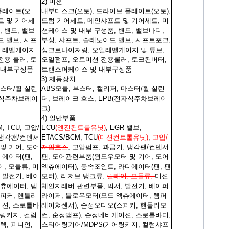
2) 미션
플레이트(오
내부디스크(오토), 드라이브 플레이트(오토),
트 및 기어세
드럼 기어세트, 메인샤프트 및 기어세트, 미
 밴드, 밸브
션케이스 및 내부 구성품, 밴드, 밸브바디,
드 밸브, 시프
부싱, 샤프트, 솔레노이드 밸브, 시프트포크,
일 레벨게이지
싱크로나이져링, 오일레벨게이지 및 튜브,
전용 쿨러, 토
오일펌프, 오토미션 전용쿨러, 토크컨버터,
 내부구성품
트랜스퍼케이스 및 내부구성품
3) 제동장치
마스터/휠 실린
ABS모듈, 부스터, 캘리퍼, 마스터/휠 실린
전자식주차브레이
더, 브레이크 호스, EPB(전자식주차브레이
크)
4) 일반부품
, TCU, 고압/
ECU
(엔진컨트롤유닛)
, EGR 밸브,
 냉각팬/컨덴서
ETACS/BCM, TCU
(미션컨트롤유닛)
,
고압/
및 기어, 도어
저압호스
, 고압펌프, 과급기, 냉각팬/컨덴서
디에이터(팬,
팬, 도어관련부품(윈도우모터 및 기어, 도어
, 모듈류, 미
엑츄에이터), 등속조인트, 라디에이터(팬, 팬
 발전기, 베이
모터), 리저브 탱크류,
릴레이, 모듈류,
미션
츄에이터, 템
체인지레버 관련부품, 믹서, 발전기, 베이퍼
피커, 핸들리
라이저, 블로우모터(모드 엑츄에이터, 템퍼
이션, 스로틀바
레이쳐센서), 순정오디오(스피커, 핸들리모
어링키지, 컬럼
컨, 순정앰프), 순정네비게이션, 스로틀바디,
렉, 피니언,
스티어링기어/MDPS(기어링키지, 컬럼샤프