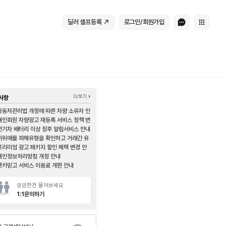
딜러 셀프등록
로그인/회원가입
사항
자동차관리법 개정에 따른 차량 소유자 인
증 절차 의무화 안내
개인회원 차량광고 재등록 서비스 정책 변
경 안내
전기차 배터리 이상 징후 알림서비스 안내
허위매물 피해유형을 확인하고 거래간 유
의하시길 바랍니다.
프리미엄 광고 패키지 할인 혜택 변경 안
내
개인정보처리방침 개정 안내
엔카믿고 서비스 이용료 개편 안내
궁금한건 물어보세요
1:1문의하기