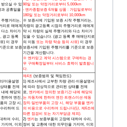
 받으실 수 있
90일 또는 약정거리로부터 5,000km
말과 공휴일을
- 엔카종합보증 6개월 상품 : 가입일로부터
180일 또는 약정거리로부터 10,000km
 주행거리는,
※ 보증서에 기입된 보증 시작 주행거리는,
거리로 매매계
차량의 광고등록 시점의 주행거리로 매매계
 다소 차이가
약 시 차량의 실제 주행거리와 다소 차이가
내, 광고 등록
있을 수 있습니다.
(광고 등록 후 매매단지로
유) 이 경우
의 이동
또는 차량 탁송 등의 사유)
이 경우
기준으로 보증
보증서에 기입된 주행거리를 기준으로 보증
기간을 계산합니다.
※ 엔카믿고 계약 시스템으로 구매하는 경
우 구매확정일부터 서비스 효력이 발효됩니
다.
제4조
(보증범위 및 책임한도)
관리/이용설명
1) 제조사에서 교부한 차량 관리·이용설명서
 상태를 전제
에 따라 정상적으로 관리된 상태를 전제
 내에 해당되
로,
엔카에서 정의한 보증기간 내에 해당되
 한하여 엔진,
는 자동차에 한하여 엔진·트랜스미션·제동
품의 고장 시,
장치·일반부품의 고장 시, 해당 부품을 엔카
 수리하여 드
의 비용으로 수리하여 드립니다(단, 제6조에
따른 점검비 또는 자기부담금 제외).
 대하여 수리,
2)
엔카
는 보증부품의 고장에 대하여 수리,
 가지며, 이외
정비 및 교환에 대한 의무만을 가지며, 이외