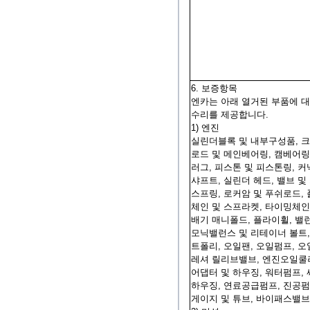
6. 보증항목
엔카는 아래 열거된 부품에 
수리를 제공합니다.
1) 엔진
실린더블록 및 내부구성품, 
로드 및 메인베어링, 캠베어링
러그, 피스톤 및 피스톤링, 커
샤프트, 실린더 헤드, 밸브 및
스프링, 로커암 및 푸쉬로드, 
체인 및 스프라켓, 타이밍체인 
배기 매니폴드, 플라이휠, 밸
모닉밸런스 및 리테이너 볼트,
트폴리, 오일팬, 오일펌프, 오
레셔 릴리브밸브, 엔진오일쿨
어댑터 및 하우징, 워터펌프,
하우징, 연료공급펌프, 진공펌
게이지 및 튜브, 바이패스밸브