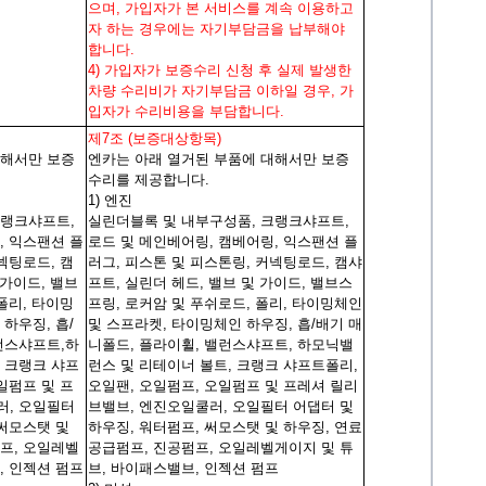
으며, 가입자가 본 서비스를 계속 이용하고
자 하는 경우에는 자기부담금을 납부해야
합니다.
4) 가입자가 보증수리 신청 후 실제 발생한
차량 수리비가 자기부담금 이하일 경우, 가
입자가 수리비용을 부담합니다.
제7조 (보증대상항목)
대해서만 보증
엔카는 아래 열거된 부품에 대해서만 보증
수리를 제공합니다.
1) 엔진
크랭크샤프트,
실린더블록 및 내부구성품, 크랭크샤프트,
, 익스팬션 플
로드 및 메인베어링, 캠베어링, 익스팬션 플
넥팅로드, 캠
러그, 피스톤 및 피스톤링, 커넥팅로드, 캠샤
 가이드, 밸브
프트, 실린더 헤드, 밸브 및 가이드, 밸브스
폴리, 타이밍
프링, 로커암 및 푸쉬로드, 폴리, 타이밍체인
하우징, 흡/
및 스프라켓, 타이밍체인 하우징, 흡/배기 매
런스샤프트,하
니폴드, 플라이휠, 밸런스샤프트, 하모닉밸
 크랭크 샤프
런스 및 리테이너 볼트, 크랭크 샤프트폴리,
일펌프 및 프
오일팬, 오일펌프, 오일펌프 및 프레셔 릴리
러, 오일필터
브밸브, 엔진오일쿨러, 오일필터 어댑터 및
 써모스탯 및
하우징, 워터펌프, 써모스탯 및 하우징, 연료
프, 오일레벨
공급펌프, 진공펌프, 오일레벨게이지 및 튜
, 인젝션 펌프
브, 바이패스밸브, 인젝션 펌프