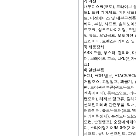
2) 미션
내부디스크(오토), 드라이브 
토), 드럼 기어세트, 메인샤프
트, 미션케이스 및 내부구성품,
바디, 부싱, 샤프트, 솔레노이
트포크, 싱크로나이져링, 오
및 튜브, 오일펌프, 오토미션 
크컨버터, 트랜스퍼케이스 및
3) 제동장치
ABS 모듈, 부스터, 캘리퍼, 
더, 브레이크 호스, EPB(
크)
4) 일반부품
ECU, EGR 밸브, ETACS/BCM
저압호스, 고압펌프, 과급기,
팬, 도어관련부품(윈도우모터 
엑츄에이터), 등속조인트, 라
팬모터), 리저브 탱크류, 릴레이
션체인지레버 관련부품, 믹서,
퍼라이저, 블로우모터(모드 엑
퍼레이쳐센서), 순정오디오(스
모컨, 순정앰프), 순정네비게
디, 스티어링기어/MDPS(기
샤프트, 유니버션조인트, 파워