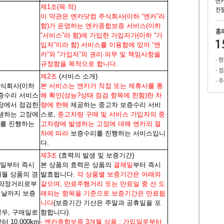
엔
제1조(목 적)
친
이 약관은 엔카닷컴 주식회사(이하 “엔카”라
함)가 운영하는 엔카종합보증 서비스(이하
“서비스”라 함)에 가입한 가입자가(이하 “가
입자”이라 함) 서비스를 이용함에 있어 “엔
카”와 “가입자”의 권리·의무 및 책임사항을
· 
규정함을 목적으로 합니다.
· 
제2조
(서비스 소개)
· 
주식회사(이하
본 서비스는 엔카가 직접 또는 제휴사를 통
보증수리 서비스
해 확인(성능?상태 점검 항목에 한함)한 차
능장에서 점검한
량에 한해
제공하는 중고차 보증수리 서비
발생하는 고장에
스로,
중고차량 구매 및 서비스 가입자의 중
리를 진행하는
고차량에 발생하는 고장에 대해 엔카의 절
차에 따라
보증수리를 진행하는 서비스입니
다.
제3조
(효력의 발생 및 보증기간)
매일부터 즉시
본 상품의 효력은 상품의
결제일
부터 즉시
개월 상품의 경
발효됩니다.
각 상품별 보증기간은 아래와
는 약정거리로부
같으며, 만료주행거리 또는 만료일 중 선 도
는 날까지 보증
래되는 항목을 기준으로 보증기간은 만료됩
니다
(보증기간 기산은 주말과 공휴일을 포
경우, 구매일로
함합니다).
 10,000km
- 엔카종합보증 3개월 상품 : 가입일로부터