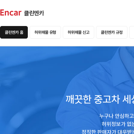
클린엔카
클린엔카 홈
허위매물 유형
허위매물 신고
클린엔카 규정
깨끗한 중고차 세
누구나 안심하고 
허위정보가 없는
정직한 판매자가 대우받는